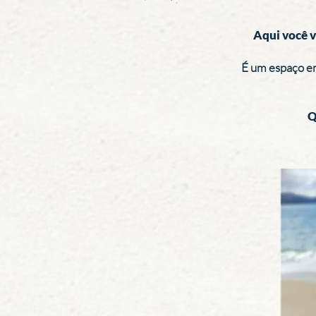
Aqui você v
É um espaço em
Q