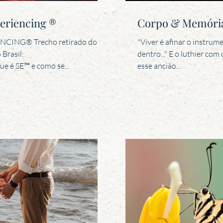
eriencing ®
Corpo & Memóri
ING® Trecho retirado do
"Viver é afinar o instrum
 Brasil:
dentro..." E o luthier co
 é SE™ e como se...
esse ancião...