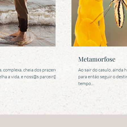
Metamorfose
a, complexa, cheia dos prazeres e
Ao sair do casulo, ainda 
elha a vida, e noss@s parceir@s
para então seguir o destin
tempo...