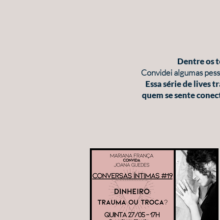
Dentre os t
Convidei algumas pess
Essa série de lives 
quem se sente conec