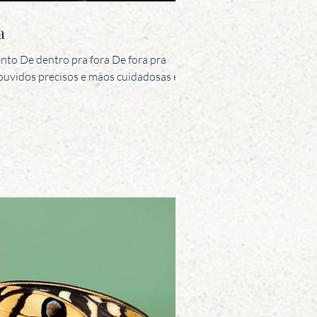
a
ento De dentro pra fora De fora pra
m ouvidos precisos e mãos cuidadosas é