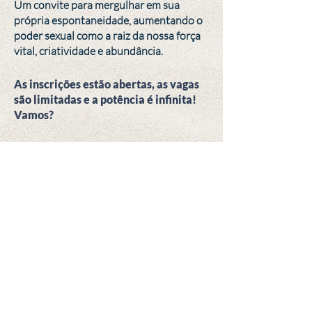
Um convite para mergulhar em sua
própria espontaneidade, aumentando o
poder sexual como a raiz da nossa força
vital, criatividade e abundância.
As inscrições estão abertas, as vagas
são limitadas e a potência é infinita!
Vamos?
Para Inscrições &
Informações:
istabrazil@gmail.com
>>> Em tempos como esses,
estar junto é revolucionário!
Vamos! Clique aqui. <<<